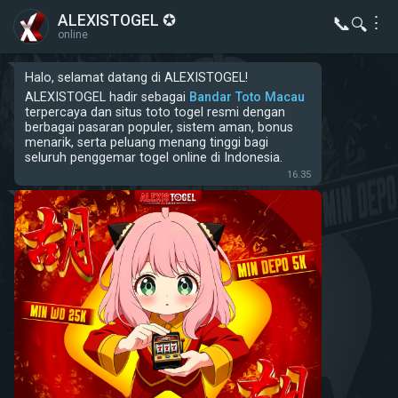
ALEXISTOGEL ✪
📞
⋮
🔍
online
Halo, selamat datang di ALEXISTOGEL!
ALEXISTOGEL hadir sebagai
Bandar Toto Macau
terpercaya dan situs toto togel resmi dengan
berbagai pasaran populer, sistem aman, bonus
menarik, serta peluang menang tinggi bagi
seluruh penggemar togel online di Indonesia.
16.35