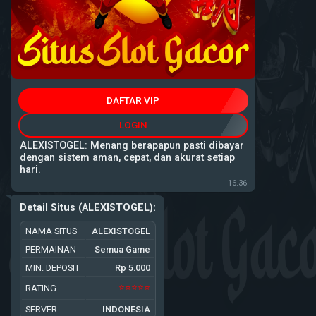
DAFTAR VIP
LOGIN
ALEXISTOGEL: Menang berapapun pasti dibayar
dengan sistem aman, cepat, dan akurat setiap
hari.
16.36
Detail Situs (ALEXISTOGEL):
NAMA SITUS
ALEXISTOGEL
PERMAINAN
Semua Game
MIN. DEPOSIT
Rp 5.000
⭐️⭐️⭐️⭐️⭐️
RATING
SERVER
INDONESIA